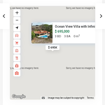
Sorry, we have no imagery here.
Sorry, we have no imagery here.
Ocean View Villa with Infinity...
$ 695,000
2
3 BD
3 BA
0 m
$ 695K
Sorry, we have no imagery here.
Sorry, we have no imagery here.
Image may be subject to copyright
Terms