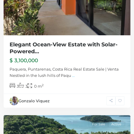
Elegant Ocean-View Estate with Solar-
Powered...
$ 3,100,000
Paquera, Puntarenas, Costa Rica Real Estate Sale | Venta
Nestled in the lush hills of Paqu
...
2
3
3
0 m
Gonzalo Viquez
Paquera
For Sale
Active