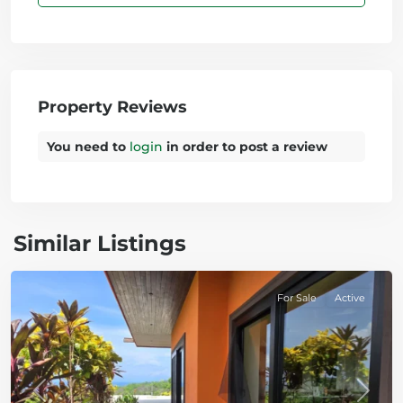
Property Reviews
You need to
login
in order to post a review
Similar Listings
Paquera
For Sale
Active
Previous
Next