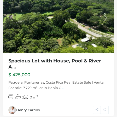
Previous
Next
Spacious Lot with House, Pool & River
A...
$ 425,000
Paquera, Puntarenas, Costa Rica Real Estate Sale | Venta
For sale: 7,729 m² lot in Bahía G
...
2
2
2
0 m
Henry Carrillo